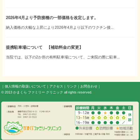
2026年4月より予防接種の一部価格を改定します。
納入価格の大幅な上昇により2026年4月より以下のワクチン接...
提携駐車場について 【補助料金の変更】
当院では、以下の2か所の有料駐車場について、ご来院の際に駐車...
｜
個人情報の取扱いについて
｜
アクセス
｜
リンク
｜
お問合わせ
｜
© 2013
かまくら ファミリー クリニック
all rights reserved.
s3.