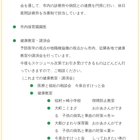
会を通して、市内の診療所や病院との連携を円滑に行い、休日
夜間診療所を当番制で担当しています。
市内保育園園医
健康教室・講演会
予防医学の視点や他職種協働の視点から市内、近隣各地で健康
教室や講演会を行っています。
今後もスケジュール次第でお引き受けできるものはどんどん行
っていきますので、ご相談ください。
［これまでの健康教室・講演会］
医療と福祉の相談会 今泉台すけっと会
健康教室
稲村ヶ崎小学校 喫煙防止教室
大町こぐまざ おかあさんができ
る 子供の病気と事故の対策≪冬≫
大船ひまわり保育園 おかあさんができ
る 子供の病気と事故の対策≪夏≫
今泉台すけっと会 しっておきたい体の