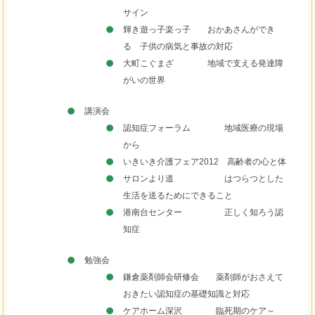
サイン
輝き遊っ子楽っ子 おかあさんができ
る 子供の病気と事故の対応
大町こぐまざ 地域で支える発達障
がいの世界
講演会
認知症フォーラム 地域医療の現場
から
いきいき介護フェア2012 高齢者の心と体
サロンより道 はつらつとした
生活を送るためにできること
港南台センター 正しく知ろう認
知症
勉強会
鎌倉薬剤師会研修会 薬剤師がおさえて
おきたい認知症の基礎知識と対応
ケアホーム深沢 臨死期のケア～