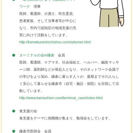
ワーク
理事
医師、看護師、介護士、民生委員、
患者家族、そして当事者等が中心に
なり、市内で認知症の地域支援の充
実に向けて活動をしています。
http://kamakuraninchishou.com/setumei.html
ターミナルの会in鎌倉
会員
医師、看護師、ケアマネ、社会福祉士、ヘルパー、鍼灸マッサ
ージ師、薬剤師などが発起人となり、そのネットワーク会議で
の学びをより深め、鎌倉に暮らす人々が、最期までその人らし
く安心して暮らせる鎌倉市（自宅・施設・病院）を目指して活
動しています。
http://www.kamashien.com/terminal_care/index.html
食支援の会
食支援をテーマに他職種が集まり、勉強会をしています。
鎌倉市医師会 会員